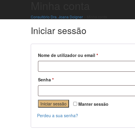
Minha conta
Consultório Dra. Joana Dolgner
>
Minha conta
Iniciar sessão
Obrigatório
Nome de utilizador ou email
*
Obrigatório
Senha
*
Iniciar sessão
Manter sessão
Perdeu a sua senha?