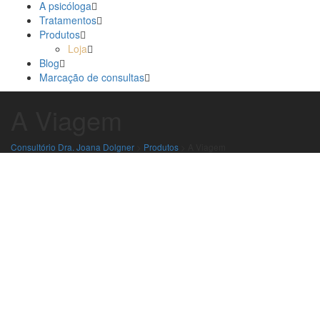
A psicóloga
Tratamentos
Produtos
Loja
Blog
Marcação de consultas
A Viagem
Consultório Dra. Joana Dolgner
>
Produtos
>
A Viagem