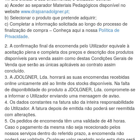
a) Aceder ao separador Materiais Pedagógicos disponível no
website
www.drajoanadolgner.pt;
b) Selecionar o produto que pretende adquirir;
c) Completar a informação solicitada ao longo do processo de
finalização de compra – Conheça aqui a nossa
Política de
Privacidade
.
2. A confirmação final da encomenda pelo Utilizador equivale à
aceitação plena e completa dos preços e descrição dos produtos
disponíveis para venda assim como destas Condições Gerais de
Venda que serão as únicas aplicáveis ao contrato assim
concluído.
3. A JDOLGNER, Lda. honrará as suas encomendas recebidas
online unicamente até ao limite dos stocks disponíveis. Na falta
de disponibilidade do produto a JDOLGNER, Lda. compromete-se
a informar o Utilizador enviando uma mensagem de aviso.
4. Os dados constantes na fatura são da inteira responsabilidade
do Utilizador. A fatura depois de emitida não poderá ser reemitida
com alterações.
5. Os pedidos de encomenda têm uma validade de 48 horas.
Caso o pagamento da mesma não seja rececionado pelos
nossos serviços dentro do referido prazo, a encomenda não
poderá ser validada. Qualquer valor recebido após esta data será