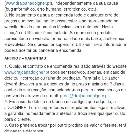
(
www.drajoanadolgner.pt
), independentemente da sua causa
(bug informático, erro humano, erro técnico, etc.).
3. No tratamento da sua encomenda todo e qualquer erro de
preços que eventualmente possa estar a ser apresentado no
website devido a anomalias técnicas será detetado. Nesta
situação o Utilizador é contactado. Se o preço do produto
apresentado no website for na realidade mais baixo, a diferença
é devolvida. Se o preço for superior o Utilizador será informado e
poderá aceitar ou cancelar a encomenda.
ARTIGO 7 – GARANTIAS
1. Qualquer contrato de encomenda realizado através do website
www.drajoanadolgner.pt
pode ser resolvido, apenas, em caso de
defeito, incorreção ou falha de produção. Para tal o Utilizador
deverá devolver a sua encomenda no prazo máximo de 7 dias a
contar da sua receção, contactando-nos para o nosso serviço de
pós-venda através de e-mail:
geral@drajoanadolgner.pt
.
2. Em caso de defeito de fabrico nos artigos que adquiriu, a
JDOLGNER, Lda. cumpre todos os regulamentos legais relativos
à garantia, nomeadamente a efetuar a troca sem qualquer custo
para o cliente.
3. Caso pretenda trocar por outro produto de valor diferente, terá
de pagar a diferença.