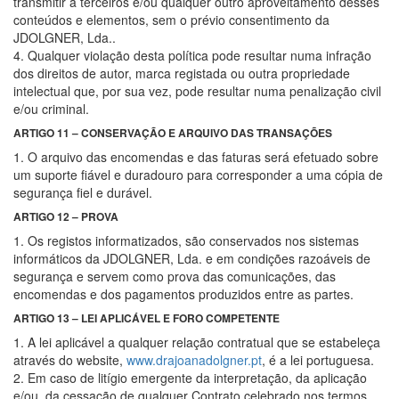
transmitir a terceiros e/ou qualquer outro aproveitamento desses
conteúdos e elementos, sem o prévio consentimento da
JDOLGNER, Lda..
4. Qualquer violação desta política pode resultar numa infração
dos direitos de autor, marca registada ou outra propriedade
intelectual que, por sua vez, pode resultar numa penalização civil
e/ou criminal.
ARTIGO 11 – CONSERVAÇÃO E ARQUIVO DAS TRANSAÇÕES
1. O arquivo das encomendas e das faturas será efetuado sobre
um suporte fiável e duradouro para corresponder a uma cópia de
segurança fiel e durável.
ARTIGO 12 – PROVA
1. Os registos informatizados, são conservados nos sistemas
informáticos da JDOLGNER, Lda. e em condições razoáveis de
segurança e servem como prova das comunicações, das
encomendas e dos pagamentos produzidos entre as partes.
ARTIGO 13 – LEI APLICÁVEL E FORO COMPETENTE
1. A lei aplicável a qualquer relação contratual que se estabeleça
através do website,
www.drajoanadolgner.pt
, é a lei portuguesa.
2. Em caso de litígio emergente da interpretação, da aplicação
e/ou, da cessação de qualquer Contrato celebrado nos termos