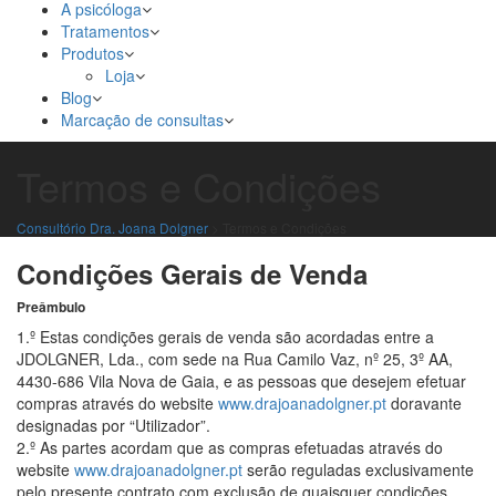
A psicóloga
Tratamentos
Produtos
Loja
Blog
Marcação de consultas
Termos e Condições
Consultório Dra. Joana Dolgner
>
Termos e Condições
Condições Gerais de Venda
Preâmbulo
1.º Estas condições gerais de venda são acordadas entre a
JDOLGNER, Lda., com sede na Rua Camilo Vaz, nº 25, 3º AA,
4430-686 Vila Nova de Gaia, e as pessoas que desejem efetuar
compras através do website
www.drajoanadolgner.pt
doravante
designadas por “Utilizador”.
2.º As partes acordam que as compras efetuadas através do
website
www.drajoanadolgner.pt
serão reguladas exclusivamente
pelo presente contrato com exclusão de quaisquer condições